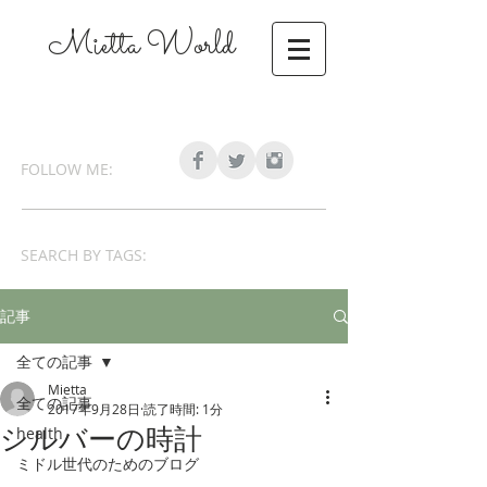
Mietta World
FOLLOW ME:
SEARCH BY TAGS:
記事
全ての記事
Mietta
全ての記事
2017年9月28日
読了時間: 1分
health
シルバーの時計
ミドル世代のためのブログ