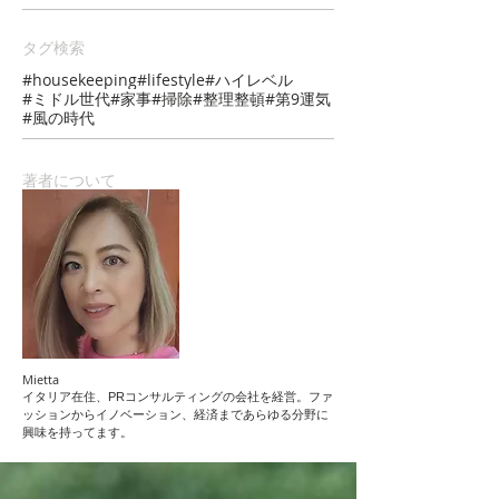
タグ検索
#housekeeping
#lifestyle
#ハイレベル
#ミドル世代
#家事
#掃除
#整理整頓
#第9運気
#風の時代
著者について
Mietta
イタリア在住、
PRコンサルティングの会社を経営。ファ
ッションからイノベーション、経済まであらゆる分野に
興味を持ってます。