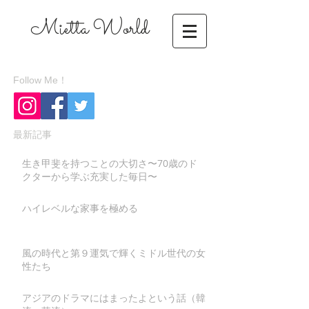
Mietta World
​Follow Me！
最新記事
生き甲斐を持つことの大切さ〜70歳のド
クターから学ぶ充実した毎日〜
ハイレベルな家事を極める
風の時代と第９運気で輝くミドル世代の女
性たち
アジアのドラマにはまったよという話（韓